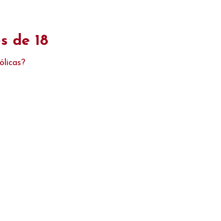
ecolha na nossa morada sem custos. Promoções válidas até rotura de stock dos prod
s de 18
ólicas?
Sobre nós
Contactos
Novidades
Promoções
as