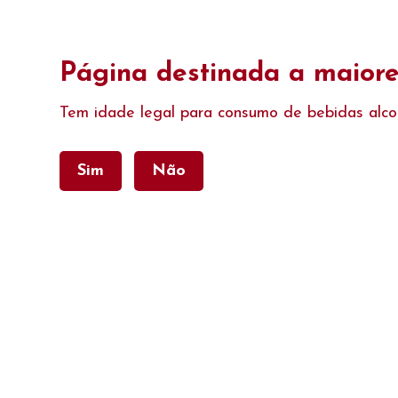
Encomende Online e receba os nossos produtos em 48 horas, ou r
Página destinada a maiore
Tem idade legal para consumo de bebidas alco
Sim
Não
Categorias
Home
Home
Utensilios Lar
Taça Sardinh