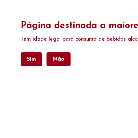
Encomende Online e receba os nossos produtos em 48 horas, ou r
Página destinada a maiore
Tem idade legal para consumo de bebidas alco
Sim
Não
Categorias
Home
Home
Companhia