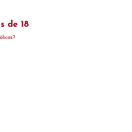
ecolha na nossa morada sem custos. Promoções válidas até rotura de stock dos prod
s de 18
ólicas?
Sobre nós
Contactos
Novidades
Promoções