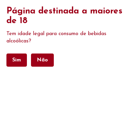
Encomende Online e receba os nossos produtos em 48 horas, ou recolha na
Página destinada a maiores
nossa morada sem custos. Promoções válidas até rotura de stock dos produtos
em promoção.
de 18
Tem idade legal para consumo de bebidas
alcoólicas?
Sim
Não